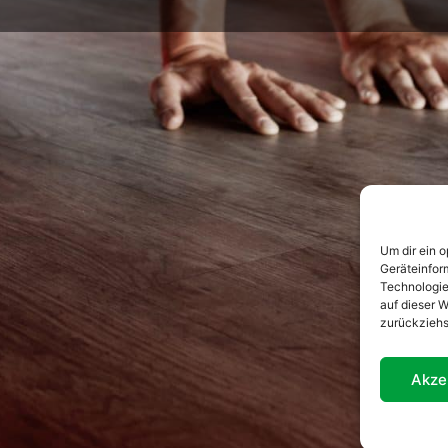
Um dir ein 
Geräteinfor
Technologie
auf dieser W
zurückziehs
Akze