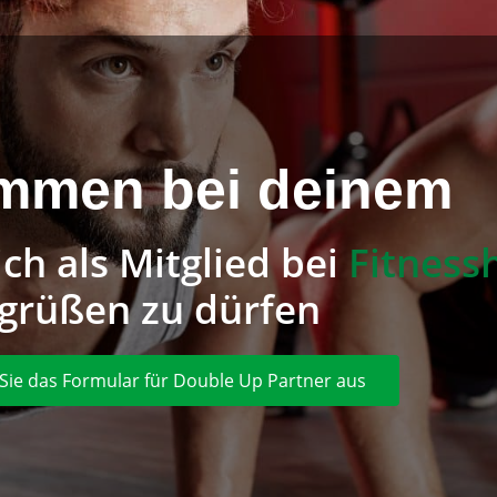
mmen bei deinem
ch als Mitglied bei
Fitness
grüßen zu dürfen
n Sie das Formular für Double Up Partner aus