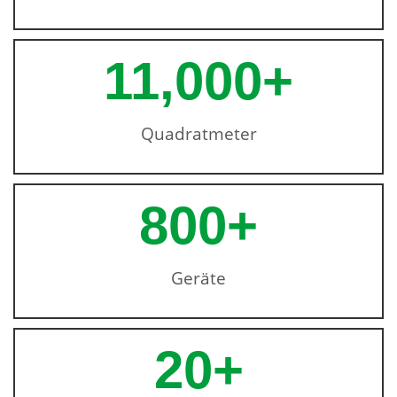
11,000
+
Quadratmeter
800
+
Geräte
20
+