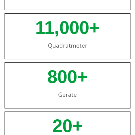
11,000
+
Quadratmeter
800
+
Geräte
20
+