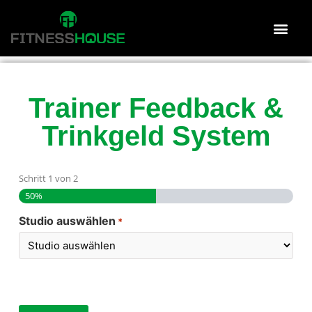
Trainer Feedback &
Trinkgeld System
Schritt
1
von
2
50%
Studio auswählen
*